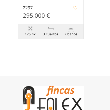
2297
295.000 €
125 m²
3 сuartos
2 baños
Desarrollado por
Estatik