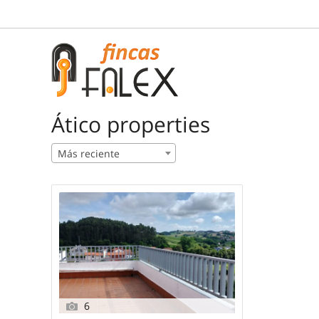
Saltar
al
contenido
Ático properties
Más reciente
6