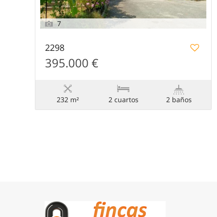
7
2298
395.000 €
232 m²
2 сuartos
2 baños