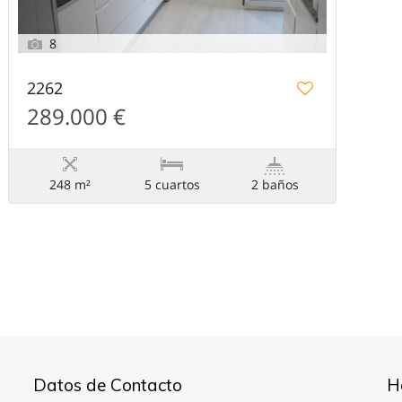
8
2262
289.000 €
248 m²
5 сuartos
2 baños
Desarrollado por
Estatik
Datos de Contacto
H