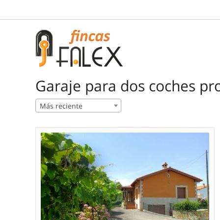
Saltar
al
contenido
Garaje para dos coches pr
Más reciente