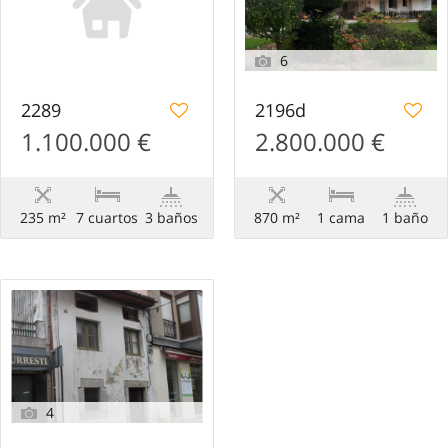
6
2289
2196d
1.100.000 €
2.800.000 €
235 m²
7 сuartos
3 baños
870 m²
1 cama
1 baño
4