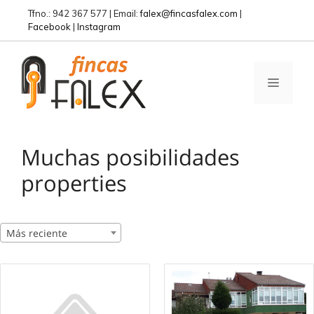
Saltar
Tfno.: 942 367 577 | Email:
falex@fincasfalex.com
|
al
Facebook
|
Instagram
contenido
MENÚ
Muchas posibilidades
properties
Más reciente