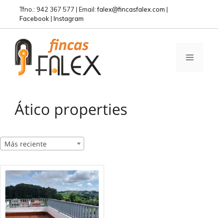
Saltar
Tfno.: 942 367 577 | Email:
falex@fincasfalex.com
|
al
Facebook
|
Instagram
contenido
MENÚ
Ático properties
Más reciente