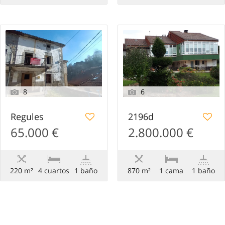
8
6
Regules
2196d
65.000 €
2.800.000 €
220 m²
4 сuartos
1 baño
870 m²
1 cama
1 baño