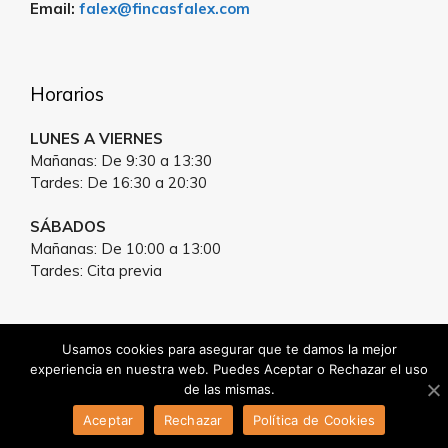
Email:
falex@fincasfalex.com
Horarios
LUNES A VIERNES
Mañanas: De 9:30 a 13:30
Tardes: De 16:30 a 20:30
SÁBADOS
Mañanas: De 10:00 a 13:00
Tardes: Cita previa
Usamos cookies para asegurar que te damos la mejor
2026 © Fincas Falex -
Aviso legal
-
Política de
experiencia en nuestra web. Puedes Aceptar o Rechazar el uso
Privacidad
-
Política de Cookies
de las mismas.
Aceptar
Rechazar
Política de Cookies