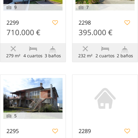
9
7
2299
2298
710.000 €
395.000 €
279 m²
4 сuartos
3 baños
232 m²
2 сuartos
2 baños
5
2295
2289