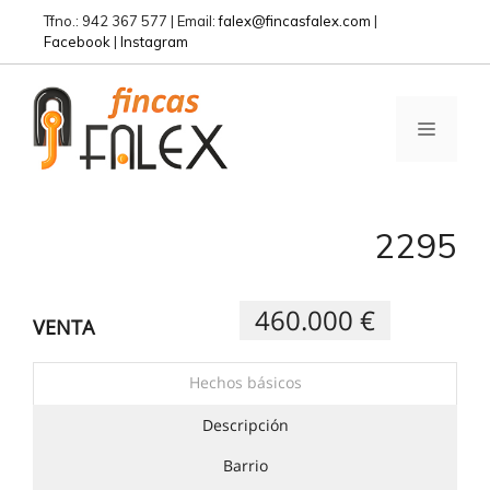
Saltar
Tfno.: 942 367 577 | Email:
falex@fincasfalex.com
|
al
Facebook
|
Instagram
contenido
MENÚ
2295
460.000 €
VENTA
Hechos básicos
Descripción
Barrio